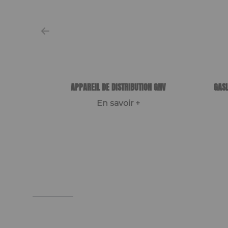
APPAREIL DE DISTRIBUTION GNV
GASL
En savoir +
Item
1
of
3