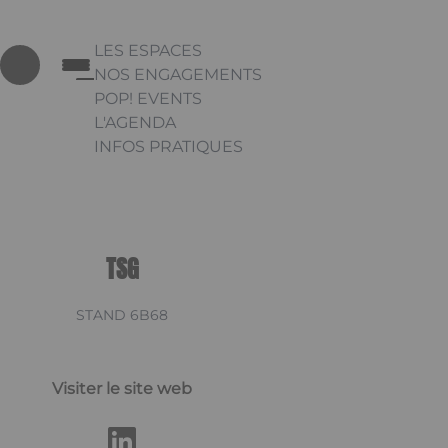
LES ESPACES
NOS ENGAGEMENTS
POP! EVENTS
L'AGENDA
INFOS PRATIQUES
Appuyez sur Entrée pour ouvrir le lien. Appu
Link
TSG
STAND 6B68
Visiter le site web