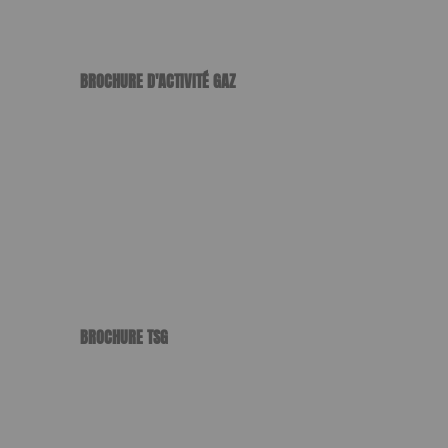
BROCHURE D'ACTIVITÉ GAZ
Format : PDF (6 Mo)
BROCHURE TSG
Format : PDF (8 Mo)