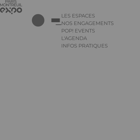
Aller au contenu principal
Panneau de gestion des cookies
LES ESPACES
NOS ENGAGEMENTS
POP! EVENTS
L'AGENDA
INFOS PRATIQUES
Appuyez sur Entrée pour ouvrir 
Linkedin