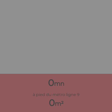
0
mn
à pied du métro ligne 9
0
m²