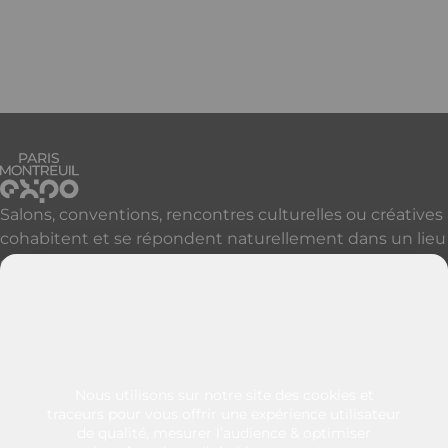
Salon du Livre et de la Presse Jeunesse
En savoir plus
Salons, conventions, rencontres culturelles ou créatives
cohabitent et se répondent naturellement dans un lieu
qui accueille, réveille et révèle vos événements à Paris
et sa proche banlieue.
Découvrir nos autres sites parisiens
Contactez-nous
+33 (0)1 49 57 25 46
Nous utilisons sur notre site des cookies et
128 rue de Paris
traceurs pour vous offrir une expérience utilisateur
de qualité, mesurer l’audience & optimiser
93100 - Montreuil