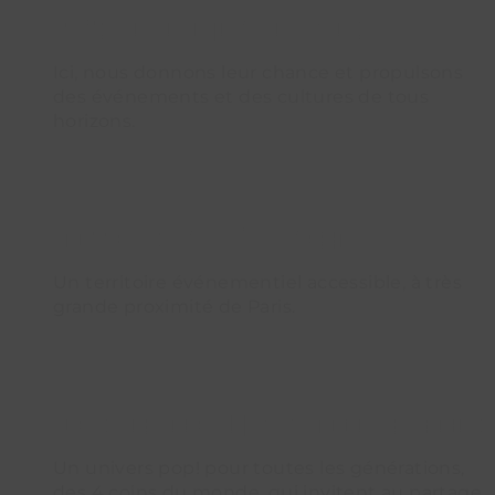
Véritable pépinière de projets
Ici, nous donnons leur chance et propulsons
des événements et des cultures de tous
horizons.
Nouveau terrain d'expression
Un territoire événementiel accessible, à très
grande proximité de Paris.
Des tendances qui font bouger la société
Un univers pop! pour toutes les générations,
des 4 coins du monde, qui invitent au partage