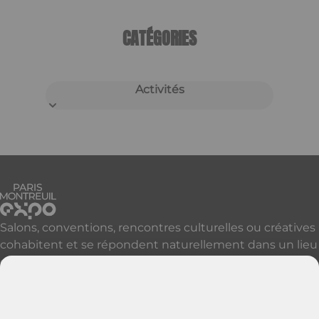
CATÉGORIES
Activités
Salons, conventions, rencontres culturelles ou créatives
cohabitent et se répondent naturellement dans un lieu
qui accueille, réveille et révèle vos événements à Paris
et sa proche banlieue.
Découvrir nos autres sites parisiens
Contactez-nous