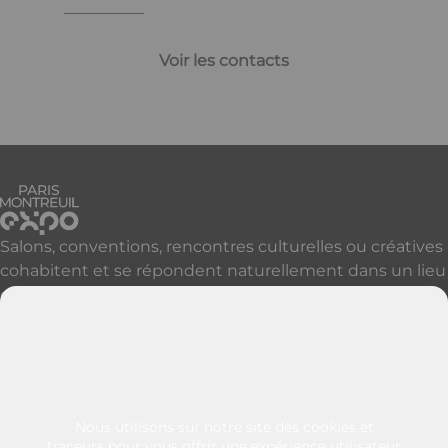
Voir les contacts
Salons, conventions, rencontres culturelles ou créatives
cohabitent et se répondent naturellement dans un lieu
qui accueille, réveille et révèle vos événements à Paris
et sa proche banlieue.
Découvrir nos autres sites parisiens
Contactez-nous
+33 (0)1 49 57 25 46
Nous utilisons sur notre site des cookies et
128 rue de Paris
traceurs pour vous offrir une expérience utilisateur