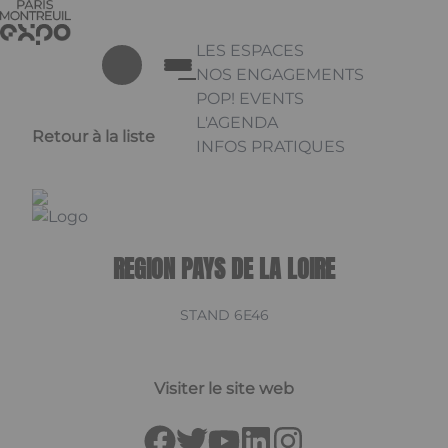
Aller au contenu principal
Panneau de gestion des cookies
LES ESPACES
NOS ENGAGEMENTS
POP! EVENTS
L'AGENDA
Retour à la liste
INFOS PRATIQUES
Appuyez sur Entrée pour ouvrir 
Linkedin
REGION PAYS DE LA LOIRE
STAND 6E46
Visiter le site web