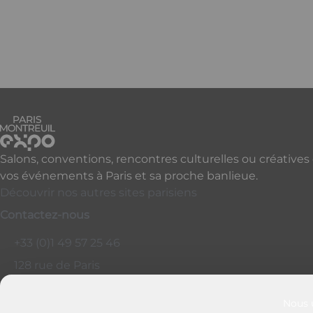
Salons, conventions, rencontres culturelles ou créatives
vos événements à Paris et sa proche banlieue.
Découvrir nos autres sites parisiens
Contactez-nous
+33 (0)1 49 57 25 46
128 rue de Paris
93100 - Montreuil
France
Nous u