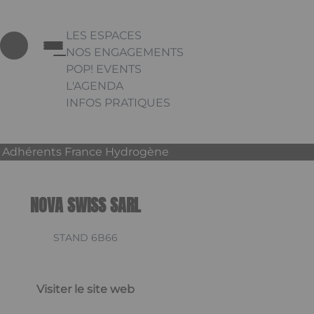
LES ESPACES
NOS ENGAGEMENTS
POP! EVENTS
L'AGENDA
INFOS PRATIQUES
Appuyez sur Entrée pour ouvrir le lien. Appu
Link
Adhérents France Hydrogène
NOVA SWISS SARL
STAND 6B66
Visiter le site web