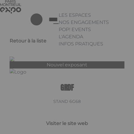
Aller au contenu principal
Panneau de gestion des cookies
LES ESPACES
NOS ENGAGEMENTS
POP! EVENTS
L'AGENDA
Retour à la liste
INFOS PRATIQUES
Appuyez sur Entrée pour ouvrir 
Linkedin
Nouvel exposant
GRDF
STAND 6G68
Visiter le site web