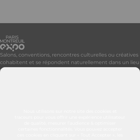
Salons, conventions, rencontres culturelles ou créatives
cohabitent et se répondent naturellement dans un lieu
qui accueille, réveille et révèle vos événements à Paris
et sa proche banlieue.
Découvrir nos autres sites parisiens
Contactez-nous
+33 (0)1 49 57 25 46
Nous utilisons sur notre site des cookies et
128 rue de Paris
traceurs pour vous offrir une expérience utilisateur
de qualité, mesurer l’audience & optimiser
93100 - Montreuil
certaines fonctionnalités. Vous pouvez accepter
France
ces cookies en cliquant sur « Tout Accepter », les