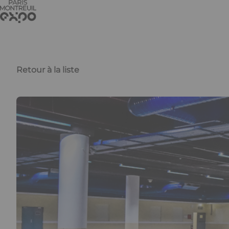
Aller au contenu principal
Panneau de gestion des cookies
Retour à la liste