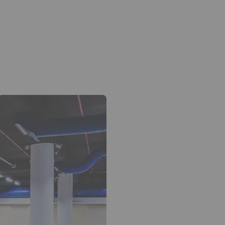
yez sur la flèche bas pour ouvrir le sous-menu.
edin