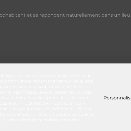
 cohabitent et se répondent naturellement dans un lieu qu
tilisons sur notre site des cookies et traceurs
us offrir une expérience utilisateur de qualité,
mesurer l’audience & optimiser certaines
ionnalités. Vous pouvez accepter ces cookies
Personnalis
liquant sur « Tout Accepter », les refuser en
iquant sur « Tout Refuser » ou cliquer sur «
nnaliser » pour gérer vos préférences. Si vous
tez obtenir plus d’informations sur les cookies
utilisés, visitez notre politique cookies.