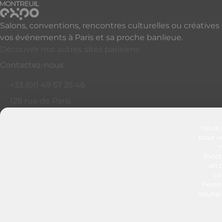
Salons, conventions, rencontres culturelles ou créatives
vos événements à Paris et sa proche banlieue.
Découvrir nos autres sites parisiens
Contactez-nous
+33 (0)1 49 57 25 46
128 rue de Paris
93100 - Montreuil
France
Nous u
pour vo
fonct
en c
Mentions légales
cl
Éthique et conformité
Perso
souhai
Politiques cookies
Politiques de confidentialité
CGU