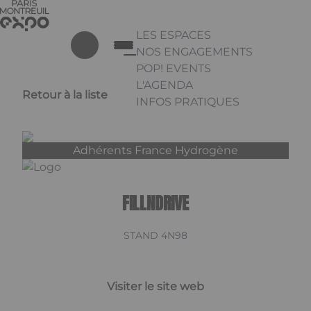
Aller au contenu principal
Panneau de gestion des cookies
LES ESPACES
NOS ENGAGEMENTS
POP! EVENTS
L'AGENDA
Retour à la liste
INFOS PRATIQUES
Appuyez sur Entrée pour ouvrir 
Linkedin
Adhérents France Hydrogène
FILLNDRIVE
STAND 4N98
Visiter le site web