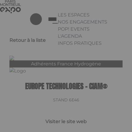
Aller au contenu principal
Panneau de gestion des cookies
LES ESPACES
NOS ENGAGEMENTS
POP! EVENTS
L'AGENDA
Retour à la liste
INFOS PRATIQUES
Appuyez sur Entrée pour ouvrir 
Linkedin
Adhérents France Hydrogène
EUROPE TECHNOLOGIES - CIAM®
STAND 6E46
Visiter le site web