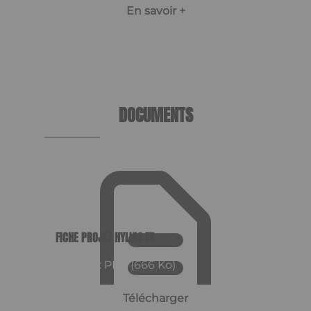
En savoir +
Item
1
of
7
DOCUMENTS
FICHE PROJET HYLIAS FR
Format : PDF (666 Ko)
Télécharger