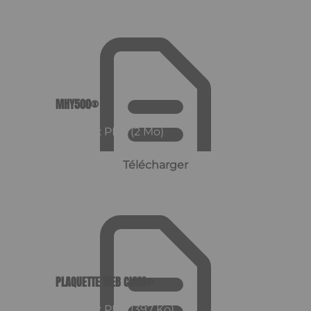
MHY500®
Format : PDF (2 Mo)
Télécharger
PLAQUETTE WEB CIAM®
Format : PDF (397 Ko)