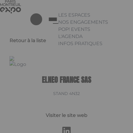
Aller au contenu principal
Panneau de gestion des cookies
LES ESPACES
NOS ENGAGEMENTS
POP! EVENTS
L'AGENDA
Retour à la liste
INFOS PRATIQUES
Appuyez sur Entrée pour ouvrir 
Linkedin
ELNEO FRANCE SAS
STAND 4N32
Visiter le site web