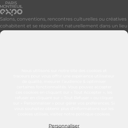
Salons, conventions, rencontres culturelles ou créatives
cohabitent et se répondent naturellement dans un lieu
qui accueille, réveille et révèle vos événements à Paris
et sa proche banlieue.
Découvrir nos autres sites parisiens
Contactez-nous
+33 (0)1 49 57 25 46
Nous utilisons sur notre site des cookies et
128 rue de Paris
traceurs pour vous offrir une expérience utilisateur
de qualité, mesurer l’audience & optimiser
93100 - Montreuil
certaines fonctionnalités. Vous pouvez accepter
France
ces cookies en cliquant sur « Tout Accepter », les
refuser en cliquant sur « Tout Refuser » ou cliquer
sur « Personnaliser » pour gérer vos préférences. Si
vous souhaitez obtenir plus d’informations sur les
cookies utilisés, visitez notre politique cookies.
Mentions légales
Éthique et conformité
Personnaliser