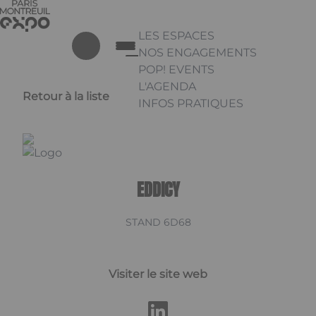
Aller au contenu principal
Panneau de gestion des cookies
LES ESPACES
NOS ENGAGEMENTS
POP! EVENTS
L'AGENDA
Retour à la liste
INFOS PRATIQUES
Appuyez sur Entrée pour ouvrir 
Linkedin
EDDICY
STAND 6D68
Visiter le site web