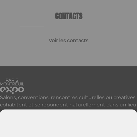
CONTACTS
Voir les contacts
Salons, conventions, rencontres culturelles ou créatives
cohabitent et se répondent naturellement dans un lieu
qui accueille, réveille et révèle vos événements à Paris
et sa proche banlieue.
Découvrir nos autres sites parisiens
Contactez-nous