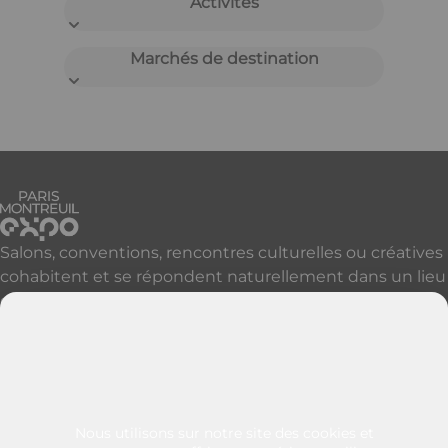
Activités
Marchés de destination
Salons, conventions, rencontres culturelles ou créatives
cohabitent et se répondent naturellement dans un lieu
qui accueille, réveille et révèle vos événements à Paris
et sa proche banlieue.
Découvrir nos autres sites parisiens
Contactez-nous
+33 (0)1 49 57 25 46
Nous utilisons sur notre site des cookies et