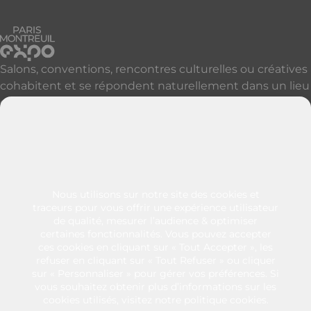
Salons, conventions, rencontres culturelles ou créatives
cohabitent et se répondent naturellement dans un lieu
qui accueille, réveille et révèle vos événements à Paris
et sa proche banlieue.
Découvrir nos autres sites parisiens
Contactez-nous
+33 (0)1 49 57 25 46
Nous utilisons sur notre site des cookies et
128 rue de Paris
traceurs pour vous offrir une expérience utilisateur
de qualité, mesurer l’audience & optimiser
93100 - Montreuil
certaines fonctionnalités. Vous pouvez accepter
France
ces cookies en cliquant sur « Tout Accepter », les
refuser en cliquant sur « Tout Refuser » ou cliquer
sur « Personnaliser » pour gérer vos préférences. Si
vous souhaitez obtenir plus d’informations sur les
cookies utilisés, visitez notre politique cookies.
Mentions légales