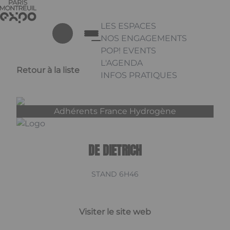
Aller au contenu principal
Panneau de gestion des cookies
LES ESPACES
NOS ENGAGEMENTS
POP! EVENTS
L'AGENDA
Retour à la liste
INFOS PRATIQUES
Appuyez sur Entrée pour ouvrir 
Linkedin
Adhérents France Hydrogène
DE DIETRICH
STAND 6H46
Visiter le site web