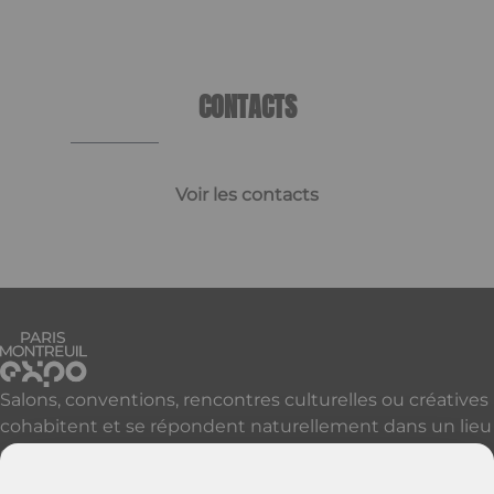
1
of
1
CONTACTS
Voir les contacts
Salons, conventions, rencontres culturelles ou créatives
cohabitent et se répondent naturellement dans un lieu
qui accueille, réveille et révèle vos événements à Paris
et sa proche banlieue.