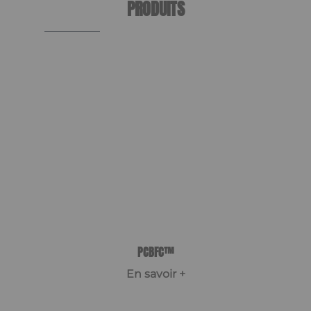
PRODUITS
PCBFC™
En savoir +
Item