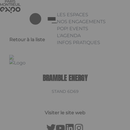
Aller au contenu principal
Panneau de gestion des cookies
LES ESPACES
NOS ENGAGEMENTS
POP! EVENTS
L'AGENDA
Retour à la liste
INFOS PRATIQUES
Appuyez sur Entrée pour ouvrir 
Linkedin
BRAMBLE ENERGY
STAND 6D69
Visiter le site web