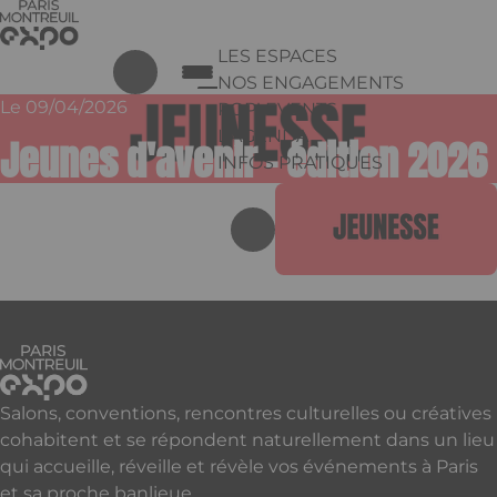
Aller au contenu principal
Panneau de gestion des cookies
LES ESPACES
NOS ENGAGEMENTS
Le 09/04/2026
POP! EVENTS
L'AGENDA
Jeunes d'avenir - édition 2026
INFOS PRATIQUES
Appuyez sur Entrée pour ouvrir 
Linkedin
Salons, conventions, rencontres culturelles ou créatives
cohabitent et se répondent naturellement dans un lieu
qui accueille, réveille et révèle vos événements à Paris
et sa proche banlieue.