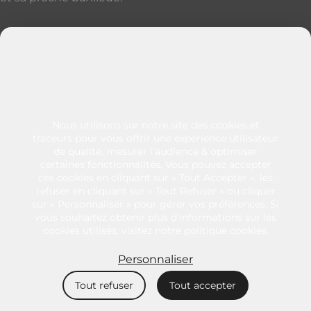
Découvrir nos autres sites parisiens
Contactez-nous
+33 (0)1 49 57 25 46
128 rue de Paris
93100 - Montreuil
France
Nous utilisons sur notre site des cookies et
traceurs pour vous offrir une expérience utilisateur
de qualité, mesurer l’audience & optimiser
certaines fonctionnalités. Vous pouvez accepter
ces cookies en cliquant sur « Tout Accepter », les
Mentions légales
refuser en cliquant sur « Tout Refuser » ou cliquer
Éthique et conformité
sur « Personnaliser » pour gérer vos préférences. Si
vous souhaitez obtenir plus d’informations sur les
Politiques cookies
cookies utilisés, visitez notre politique cookies.
Politiques de confidentialité
CGU
Personnaliser
Tout refuser
Tout accepter